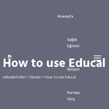
Anasayfa
Sağlık
Eğitimi
How to use Educal
İletişim
eAkademi.Net
>
Dersler
>
How to use Educal
Portala
Giriş